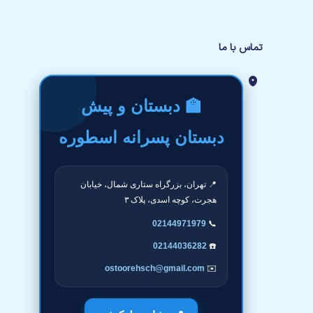
تماس با ما
🏫 دبستان و پیش
دبستان پسرانه اسطوره
📍 تهران، بزرگراه ستاری شمال، خیابان
هجرت، کوچه اسدی، پلاک ۳
02144971979
📞
02144036282
☎️
ostoorehsch@gmail.com
✉️