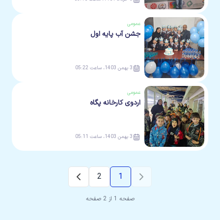
عمومی
جشن آب پایه اول
3 بهمن 1403، ساعت 05:22
عمومی
اردوی کارخانه پگاه
3 بهمن 1403، ساعت 05:11
2
1
صفحه 1 از 2 صفحه