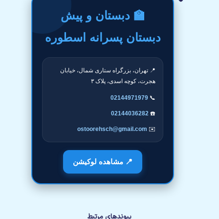
🏫 دبستان و پیش
دبستان پسرانه اسطوره
📍 تهران، بزرگراه ستاری شمال، خیابان
هجرت، کوچه اسدی، پلاک ۳
02144971979
📞
02144036282
☎️
ostoorehsch@gmail.com
✉️
📍 مشاهده لوکیشن
پیوندهای مرتبط