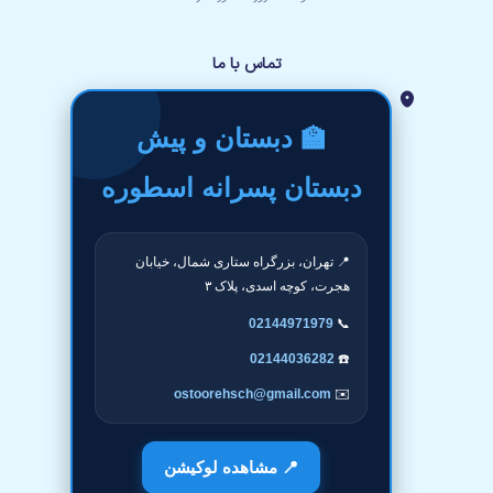
تماس با ما
🏫 دبستان و پیش
دبستان پسرانه اسطوره
📍 تهران، بزرگراه ستاری شمال، خیابان
هجرت، کوچه اسدی، پلاک ۳
02144971979
📞
02144036282
☎️
ostoorehsch@gmail.com
✉️
📍 مشاهده لوکیشن