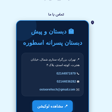
تماس با ما
🏫 دبستان و پیش
دبستان پسرانه اسطوره
📍 تهران، بزرگراه ستاری شمال، خیابان
هجرت، کوچه اسدی، پلاک ۳
02144971979
📞
02144036282
☎️
ostoorehsch@gmail.com
✉️
📍 مشاهده لوکیشن