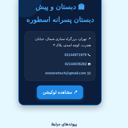
🏫 دبستان و پیش
دبستان پسرانه اسطوره
📍 تهران، بزرگراه ستاری شمال، خیابان
هجرت، کوچه اسدی، پلاک ۳
02144971979
📞
02144036282
☎️
ostoorehsch@gmail.com
✉️
📍 مشاهده لوکیشن
پیوندهای مرتبط