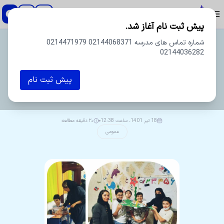
دبستان و پیش دبستان پسرانه اسطوره
پیش ثبت نام آغاز شد.
شماره تماس های مدرسه 02144068371 0214471979
02144036282
پیش ثبت نام
ویراستار
مدرسه
18 تیر 1401، ساعت 12:38
۲۰ دقیقه مطالعه
عمومی