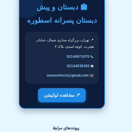
🏫 دبستان و پیش
دبستان پسرانه اسطوره
📍 تهران، بزرگراه ستاری شمال، خیابان
هجرت، کوچه اسدی، پلاک ۳
02144971979
📞
02144036282
☎️
ostoorehsch@gmail.com
✉️
📍 مشاهده لوکیشن
پیوندهای مرتبط