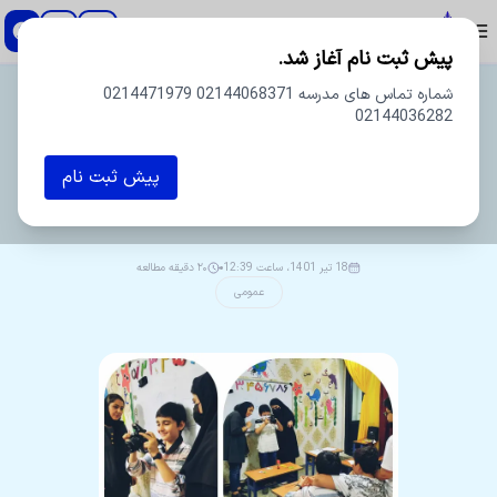
دبستان و پیش دبستان پسرانه اسطوره
پیش ثبت نام آغاز شد.
شماره تماس های مدرسه 02144068371 0214471979
02144036282
پیش ثبت نام
ویراستار
مدرسه
18 تیر 1401، ساعت 12:39
۲۰ دقیقه مطالعه
عمومی