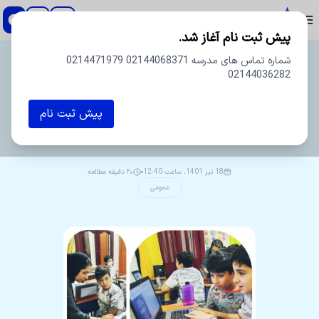
دبستان و پیش دبستان پسرانه اسطوره
پیش ثبت نام آغاز شد.
شماره تماس های مدرسه 02144068371 0214471979
02144036282
پیش ثبت نام
ویراستار
مدرسه
18 تیر 1401، ساعت 12:40
۲۰ دقیقه مطالعه
عمومی