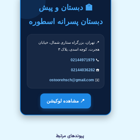
🏫 دبستان و پیش
دبستان پسرانه اسطوره
📍 تهران، بزرگراه ستاری شمال، خیابان
هجرت، کوچه اسدی، پلاک ۳
02144971979
📞
02144036282
☎️
ostoorehsch@gmail.com
✉️
📍 مشاهده لوکیشن
پیوندهای مرتبط