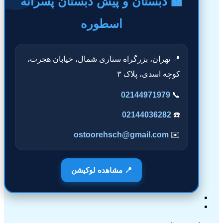
🏫 دبستان و پیش دبستان پسرانه
اسطوره
📍 تهران، بزرگراه ستاری شمال، خیابان هجرت،
کوچه اسدی، پلاک ۳
02144971979
📞
02144036282
☎️
ostoorehsch@gmail.com
✉️
📍 مشاهده لوکیشن