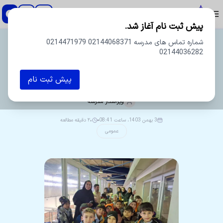
دبستان و پیش دبستان پسرانه اسطوره
پیش ثبت نام آغاز شد.
شماره تماس های مدرسه 02144068371 0214471979
02144036282
پیش ثبت نام
اردوی کارخانه پگاه
ویراستار
مدرسه
3 بهمن 1403، ساعت 08:41
۲۰ دقیقه مطالعه
عمومی