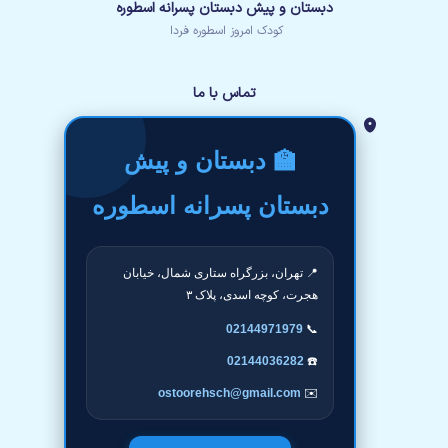
دبستان و پیش دبستان پسرانه اسطوره
کودک امروز اسطوره فردا
تماس با ما
🏫 دبستان و پیش
دبستان پسرانه اسطوره
📍 تهران، بزرگراه ستاری شمال، خیابان
هجرت، کوچه اسدی، پلاک ۳
02144971979
📞
02144036282
☎️
ostoorehsch@gmail.com
✉️