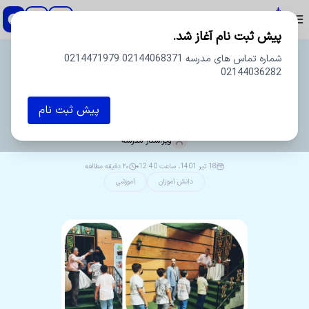
دبستان و پیش دبستان پسرانه اسطوره
پیش ثبت نام آغاز شد.
شماره تماس های مدرسه 02144068371 0214471979
02144036282
پیش ثبت نام
افتتاحیه کلاس های فوق برنامه تابستان
ویراستار
مدرسه
18 تیر 1401، ساعت 12:40
۲۰ دقیقه مطالعه
دانش آموزان
آموزشی