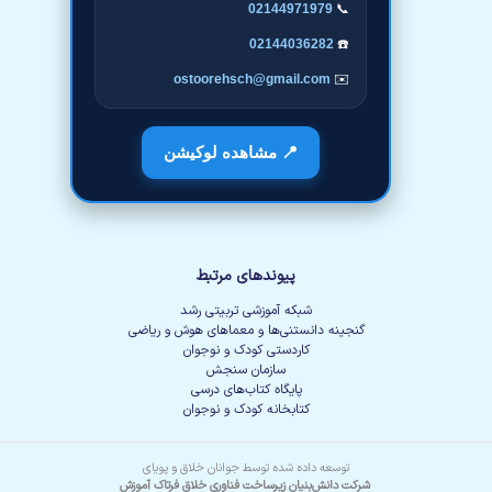
02144971979
📞
02144036282
☎️
ostoorehsch@gmail.com
✉️
📍 مشاهده لوکیشن
پیوندهای مرتبط
شبکه آموزشی تربیتی رشد
گنجینه دانستنی‌ها و معماهای هوش و ریاضی
کاردستی کودک و نوجوان
سازمان سنجش
پایگاه کتاب‌های درسی
کتابخانه کودک و نوجوان
توسعه داده شده توسط جوانان خلاق و پویای
شرکت دانش‌بنیان زیرساخت فناوری خلاق فرتاک آموزش