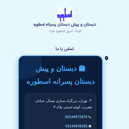
دبستان و پیش دبستان پسرانه اسطوره
کودک امروز اسطوره فردا
تماس با ما
🏫 دبستان و پیش
دبستان پسرانه اسطوره
📍 تهران، بزرگراه ستاری شمال، خیابان
هجرت، کوچه اسدی، پلاک ۳
02144971979
📞
02144036282
☎️