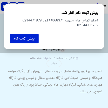
دبستان و پیش دبستان پسرانه اسطوره
پیش ثبت نام آغاز شد.
شماره تماس های مدرسه 02144068371 0214471979
02144036282
پیش ثبت نام
فوق برنامه تابستانی
ویراستار
مدرسه
14 تیر 1401، ساعت 17:17
۲۰ دقیقه مطالعه
آموزشی
کلاس های فوق برنامه شامل مهارت باغبانی ، پرورش گل و گیاه، مراسم
صبحگاه و نرمش صبحگاهی، کارگاه نقاشی سفال و کوسن زینتی، کارگاه
مهارت های زندگی، کارگاه مهارت های زندگی، حیاط پویا ( زنگ های
تفریح) می یاشد.